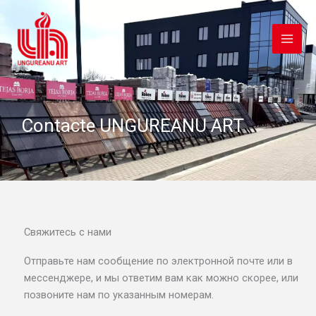
Перейти
к
содержимому
Contacte UNGUREANU ART
Свяжитесь с нами
Отправьте нам сообщение по электронной почте или в
мессенджере, и мы ответим вам как можно скорее, или
позвоните нам по указанным номерам.